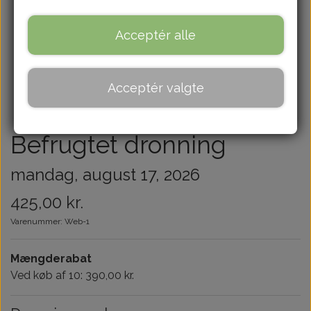
Om
Acceptér alle
Kontakt
Acceptér valgte
Blog
Befrugtet dronning
mandag, august 17, 2026
425,00 kr.
Varenummer: Web-1
Mængderabat
Ved køb af 10: 390,00 kr.