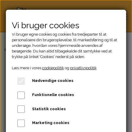
Vi bruger cookies
Vi bruger egne cookies og cookies fra tredjeparter til at
personalisere din brugeroplevelse, til markedsføring og til at
undersøge, hvordan vores hjemmeside anvendes af
Hjem
Forside
Dronninger Salg
Befrugtet dronning
besøgende. Du kan altid tilbagekalde dit samtykke ved at
trykke på linket 'Cookies' nederst på siden.
Læs mere i vores
cookiepolitik
og
privatlivspolitik
Honning
Nødvendige cookies
Bifamilier
Funktionelle cookies
Dronninger
Statistik cookies
Marketing cookies
Biavlsudstyr