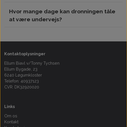
måder at få succes med biavl er at give dine
Det tager 1-2 dage fra valgt afsendelsesdato -
kolonier nye dronninger hvert år.
Hvor mange dage kan dronningen tåle
Pakken er sendes sporbar og kan følges undervejs.
at være undervejs?
Dronningen er pakket med unge bier og foder til 6-8
dages transport.
Kontaktoplysninger
Ellum Biavl v/Tonny Tychsen
Ellum Bygade, 23
6240 Løgumkloster
Telefon: 40937123
CVR: DK32920020
Links
Om os
Kontakt