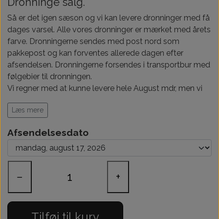
Dronninge salg.
Så er det igen sæson og vi kan levere dronninger med få
dages varsel. Alle vores dronninger er mærket med årets
farve. Dronningerne sendes med post nord som
pakkepost og kan forventes allerede dagen efter
afsendelsen. Dronningerne forsendes i transportbur med
følgebier til dronningen.
Vi regner med at kunne levere hele August mdr, men vi
vil gerne at I bestiller i god tid, for at være sikker på
Læs mere
levering.
Afsendelsesdato
−
+
Tilføj til kurv