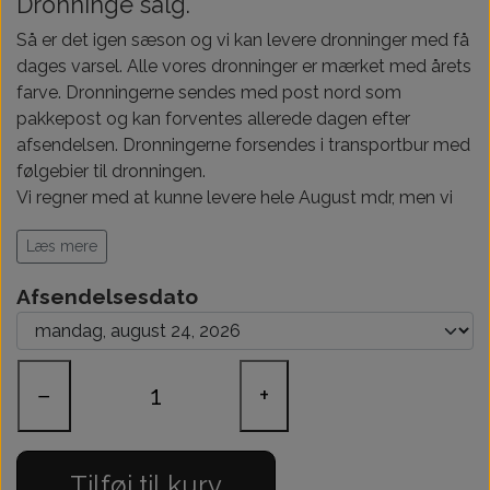
Dronninge salg.
Så er det igen sæson og vi kan levere dronninger med få
dages varsel. Alle vores dronninger er mærket med årets
farve. Dronningerne sendes med post nord som
pakkepost og kan forventes allerede dagen efter
afsendelsen. Dronningerne forsendes i transportbur med
følgebier til dronningen.
Vi regner med at kunne levere hele August mdr, men vi
vil gerne at I bestiller i god tid, for at være sikker på
Læs mere
levering.
Afsendelsesdato
−
+
Tilføj til kurv