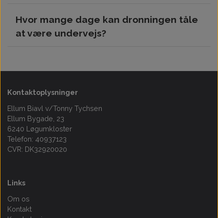
måder at få succes med biavl er at give dine
Det tager 1-2 dage fra valgt afsendelsesdato -
kolonier nye dronninger hvert år.
Hvor mange dage kan dronningen tåle
Pakken er sendes sporbar og kan følges undervejs.
at være undervejs?
Dronningen er pakket med unge bier og foder til 6-8
dages transport.
Kontaktoplysninger
Ellum Biavl v/Tonny Tychsen
Ellum Bygade, 23
6240 Løgumkloster
Telefon: 40937123
CVR: DK32920020
Links
Om os
Kontakt