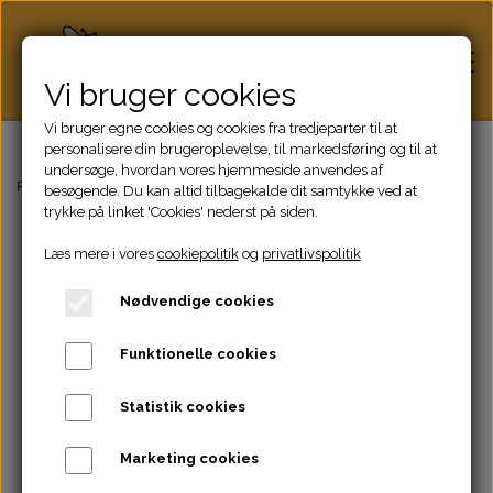
Vi bruger cookies
Vi bruger egne cookies og cookies fra tredjeparter til at
personalisere din brugeroplevelse, til markedsføring og til at
undersøge, hvordan vores hjemmeside anvendes af
Hjem
Forside
Dronninger Salg
Befrugtet dronning
besøgende. Du kan altid tilbagekalde dit samtykke ved at
trykke på linket 'Cookies' nederst på siden.
Læs mere i vores
cookiepolitik
og
privatlivspolitik
Honning
Nødvendige cookies
Bifamilier
Funktionelle cookies
Dronninger
Statistik cookies
Marketing cookies
Biavlsudstyr