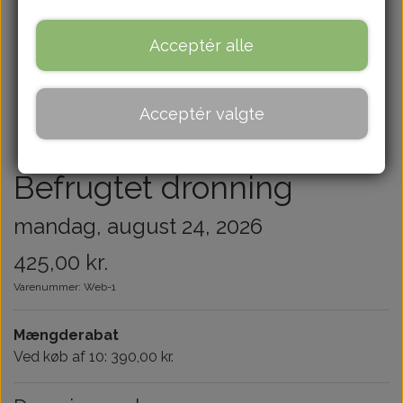
Om
Acceptér alle
Kontakt
Acceptér valgte
Blog
Befrugtet dronning
mandag, august 24, 2026
425,00 kr.
Varenummer: Web-1
Mængderabat
Ved køb af 10: 390,00 kr.