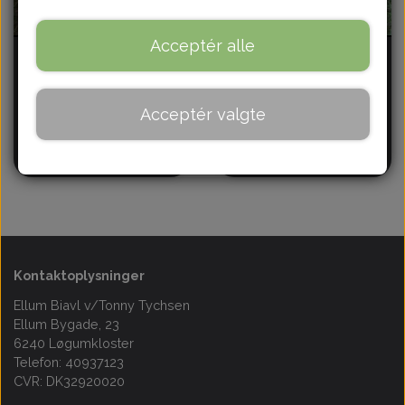
Om
Acceptér alle
Bifamilie
Bifamilie 12-10
Langstroth
1.500,00 kr.
Kontakt
1.500,00 kr.
Acceptér valgte
Flere varianter
Flere varianter
Blog
Kontaktoplysninger
Ellum Biavl v/Tonny Tychsen
Ellum Bygade, 23
6240 Løgumkloster
Telefon: 40937123
CVR: DK32920020