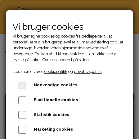
Vi bruger cookies
Vi bruger egne cookies og cookies fra tredjeparter til at
personalisere din brugeroplevelse, til markedsføring og til at
undersøge, hvordan vores hjemmeside anvendes af
Hjem
Forside
Bifamilier Salg
besøgende. Du kan altid tilbagekalde dit samtykke ved at
trykke på linket 'Cookies' nederst på siden.
Salg af bifamilier
Læs mere i vores
cookiepolitik
og
privatlivspolitik
Honning
Bestil dine nye bifamilier her hos os.
Nødvendige cookies
Bifamilier
UDSOLGT
UDSOLGT
Funktionelle cookies
Dronninger
Statistik cookies
Marketing cookies
Biavlsudstyr