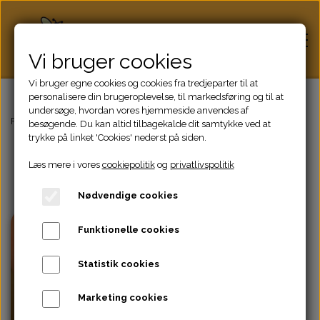
Vi bruger cookies
Vi bruger egne cookies og cookies fra tredjeparter til at
personalisere din brugeroplevelse, til markedsføring og til at
undersøge, hvordan vores hjemmeside anvendes af
Hjem
Forside
Dronninger Salg
besøgende. Du kan altid tilbagekalde dit samtykke ved at
trykke på linket 'Cookies' nederst på siden.
Salg af bidronninger
Læs mere i vores
cookiepolitik
og
privatlivspolitik
Honning
Bestil dine dronninger her på siden.
Nødvendige cookies
Bifamilier
Funktionelle cookies
Dronninger
Statistik cookies
Marketing cookies
Biavlsudstyr