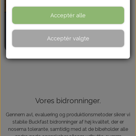
Om
Acceptér alle
Befrugtet dronning
425,00 kr.
Kontakt
Acceptér valgte
Flere varianter
Blog
Vores bidronninger.
Gennem avl, evaluering og produktionsmetoder sikrer vi
stabile Buckfast bidronninger af høj kvalitet, der er
nosema tolerante, samtidig med at de bibeholder alle