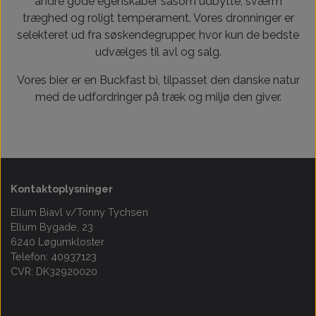
andre gode egenskaber såsom udbytte, sværm
træghed og roligt temperament. Vores dronninger er
selekteret ud fra søskendegrupper, hvor kun de bedste
udvælges til avl og salg.
Vores bier er en Buckfast bi, tilpasset den danske natur
med de udfordringer på træk og miljø den giver.
Kontaktoplysninger
Ellum Biavl v/Tonny Tychsen
Ellum Bygade, 23
6240 Løgumkloster
Telefon: 40937123
CVR: DK32920020