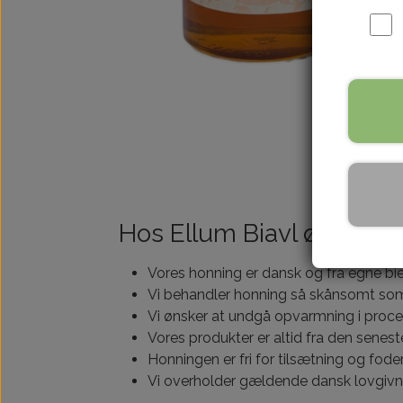
Hos Ellum Biavl ønsker v
Vores honning er dansk og fra egne bie
Vi behandler honning så skånsomt som mu
Vi ønsker at undgå opvarmning i proce
Vores produkter er altid fra den sen
Honningen er fri for tilsætning og foder
Vi overholder gældende dansk lovgivn