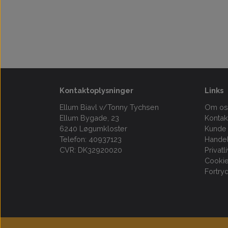
Kontaktoplysninger
Links
Ellum Biavl v/Tonny Tychsen
Om os
Ellum Bygade, 23
Kontak
6240 Løgumkloster
Kunde 
Telefon: 40937123
Handel
CVR: DK32920020
Privatl
Cooki
Fortry