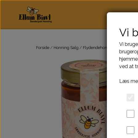
Hjem
Hon
Vi 
Vi bruge
Forside
Honning Salg
Flydendehonning
brugerop
hjemmes
ved at t
Læs mer