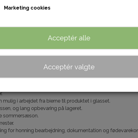
Klassisk sødme med noter af dansk sommer.
Marketing cookies
Indhold 380 Gram
Acceptér alle
Tilføj t
−
+
Acceptér valgte
i at bevare alle de gode egenskabe
r.
lig i arbejdet fra bierne til produktet i glasset.
ssen, og lang opbevaring på lageret.
este sommersæson.
rester.
ing for honning bearbejdning, dokumentation og fødevarekon