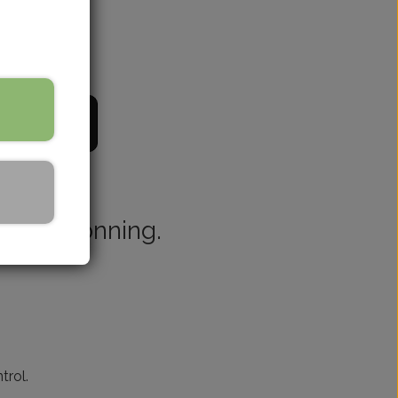
il kurv
r ved honning.
trol.