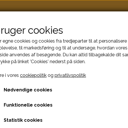
ning
Bifamilier
Dronninger
Biavlsudstyr
Om
Kon
bruger cookies
r egne cookies og cookies fra tredjeparter til at personalisere
levelse, til markedsføring og til at undersøge, hvordan vores
Flydendehonning
ide anvendes af besøgende. Du kan altid tilbagekalde dit s
rykke på linket 'Cookies' nederst på siden.
40,00 kr.
e i vores
cookiepolitik
og
privatlivspolitik
Varenummer: Web-96
Nødvendige cookies
Flydendehonning
Honning fra planter der har et naturligt lavt indhold af
Funktionelle cookies
krystalliserende.
Statistik cookies
Perfekt til pandekager, yogurt, dressing og is.