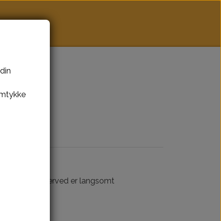
takt
Blog
 din
amtykke
 glukose, som herved er langsomt