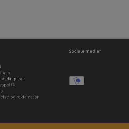
Sociale medier
t
login
sbetingelser
ivspolitik
es
delse og reklamation